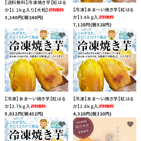
【送料無料】冷凍焼き芋【紅はる
【冷凍】あま～い焼き芋【紅はる
か】1.2ｋｇ入り【大粒】
生さつまいも
か】3.6ｋｇ入
3,240円(税240円)
7,128円(税528円)
紅はるか（冷蔵）
favorite
favorite
芋かりんとう・芋けんぴ
プライバシーポリシー
特定商取引法について
【冷凍】あま～い焼き芋【紅はる
【冷凍】あま～い焼き芋【紅はる
お問い合わせ
か】2.7ｋｇ入
か】1.8ｋｇ入
5,832円(税432円)
4,320円(税320円)
favorite
favorite