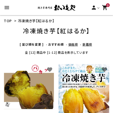
0
menu
person
shopping_cart
TOP
>
冷凍焼き芋【紅はるか】
search
冷凍焼き芋【紅はるか】
ACCOUNT MENU
[ 並び順を変更 ]
-
おすすめ順
-
価格順
-
新着順
ようこそ ゲスト 様
全 [12] 商品中 [1-12] 商品を表示しています
meeting_room
person
ログイン
新規会員登録
favorite
favorite
カテゴリーから探す
冷凍焼き芋【安納芋】
冷凍焼き芋【紅はるか】