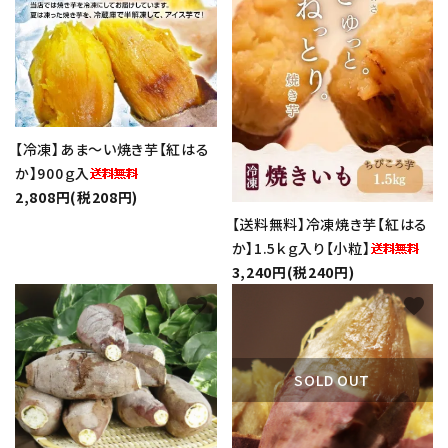
【冷凍】あま～い焼き芋【紅はる
か】900ｇ入
2,808円(税208円)
【送料無料】冷凍焼き芋【紅はる
か】1.5ｋｇ入り【小粒】
3,240円(税240円)
favorite
favorite
SOLD OUT