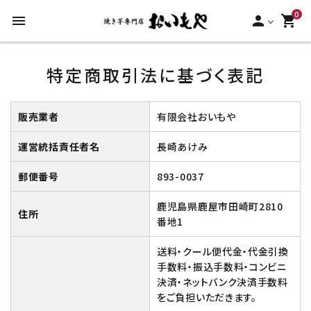
0
menu
person
shopping_cart
search
特定商取引法に基づく表記
ACCOUNT MENU
販売業者
有限会社おいもや
ようこそ ゲスト 様
運営統括責任者名
長崎あけみ
meeting_room
person
ログイン
新規会員登録
郵便番号
893-0037
カテゴリーから探す
鹿児島県鹿屋市田崎町2810
住所
番地1
冷凍焼き芋【安納芋】
送料・クール便代金・代金引換
手数料・振込手数料・コンビニ
決済・ネットバンク決済手数料
冷凍焼き芋【紅はるか】
をご負担いただきます。