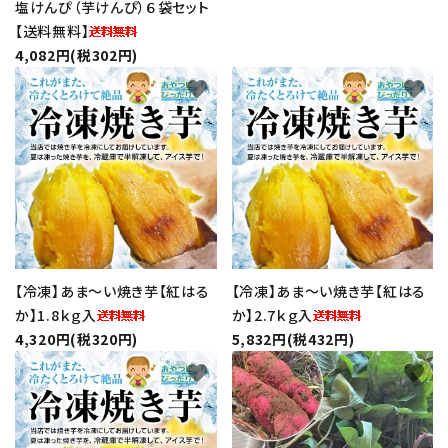
塩けんぴ（芋けんぴ）６袋セット
【送料無料】
4,082円(税302円)
favorite
favorite
【冷凍】あま～い焼き芋【紅はる
【冷凍】あま～い焼き芋【紅はる
か】1.8ｋｇ入
か】2.7ｋｇ入
4,320円(税320円)
5,832円(税432円)
favorite
favorite