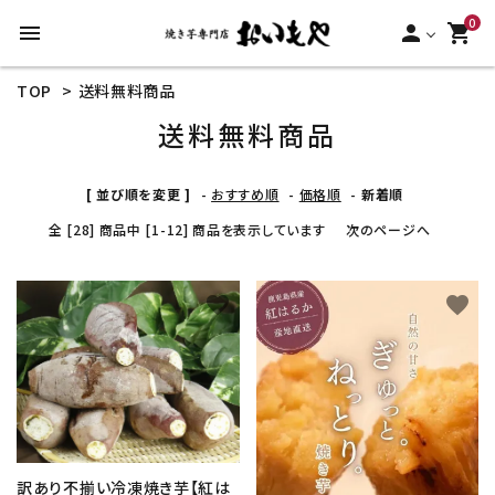
0
menu
person
shopping_cart
TOP
>
送料無料商品
search
送料無料商品
ACCOUNT MENU
[ 並び順を変更 ]
-
おすすめ順
-
価格順
-
新着順
ようこそ ゲスト 様
全 [28] 商品中 [1-12] 商品を表示しています
次のページへ
meeting_room
person
ログイン
新規会員登録
favorite
favorite
カテゴリーから探す
冷凍焼き芋【安納芋】
冷凍焼き芋【紅はるか】
訳あり不揃い冷凍焼き芋【紅は