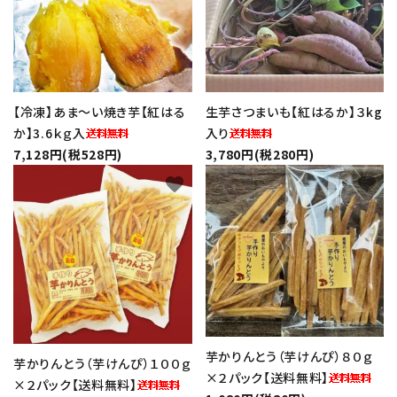
【冷凍】あま～い焼き芋【紅はる
生芋さつまいも【紅はるか】３kg
か】3.6ｋｇ入
入り
7,128円(税528円)
3,780円(税280円)
favorite
favorite
芋かりんとう（芋けんぴ）８０ｇ
芋かりんとう（芋けんぴ）１００ｇ
×２パック【送料無料】
×２パック【送料無料】