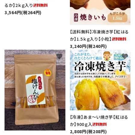
るか】2ｋｇ入り
生さつまいも
3,564円(税264円)
【送料無料】冷凍焼き芋【紅はる
紅はるか（冷蔵）
か】1.5ｋｇ入り【小粒】
3,240円(税240円)
芋かりんとう・芋けんぴ
favorite
favorite
プライバシーポリシー
特定商取引法について
お問い合わせ
【冷凍】あま～い焼き芋【紅はる
か】900ｇ入
2,808円(税208円)