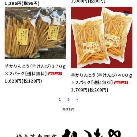
1,080円(税80円)
1,296円(税96円)
favorite
favorite
芋かりんとう（芋けんぴ）１７０ｇ
×２パック【送料無料】
芋かりんとう（芋けんぴ）４００ｇ
1,620円(税120円)
×２パック【送料無料】
2,700円(税200円)
1
2
>
全28件
キーワード