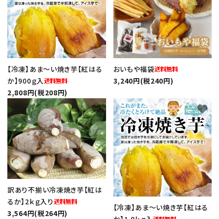
【冷凍】あま～い焼き芋【紅はる
おいもや福袋
か】900ｇ入
3,240円(税240円)
2,808円(税208円)
favorite
favorite
訳あり不揃い冷凍焼き芋【紅は
るか】2ｋｇ入り
【冷凍】あま～い焼き芋【紅はる
3,564円(税264円)