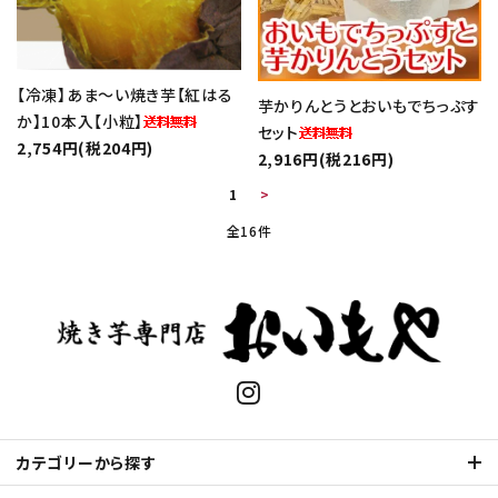
【冷凍】あま～い焼き芋【紅はる
芋かりんとうとおいもでちっぷす
か】10本入【小粒】
セット
2,754円(税204円)
2,916円(税216円)
1
>
全16件
キーワード
カテゴリー
カテゴリーから探す