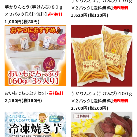
芋かりんとう（芋けんぴ）１７０ｇ
芋かりんとう（芋けんぴ）８０ｇ
×２パック【送料無料】
生さつまいも
×２パック【送料無料】
1,620円(税120円)
1,080円(税80円)
favorite
favorite
紅はるか（冷蔵）
芋かりんとう・芋けんぴ
プライバシーポリシー
特定商取引法について
おいもでちっぷすセット
芋かりんとう（芋けんぴ）４００ｇ
2,160円(税160円)
×２パック【送料無料】
お問い合わせ
2,700円(税200円)
favorite
favorite