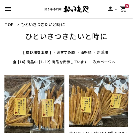
0
menu
person
shopping_cart
TOP
>
ひといきつきたいと時に
search
ひといきつきたいと時に
ACCOUNT MENU
[ 並び順を変更 ]
-
おすすめ順
-
価格順
-
新着順
ようこそ ゲスト 様
全 [16] 商品中 [1-12] 商品を表示しています
次のページへ
meeting_room
person
ログイン
新規会員登録
favorite
favorite
カテゴリーから探す
冷凍焼き芋【安納芋】
冷凍焼き芋【紅はるか】