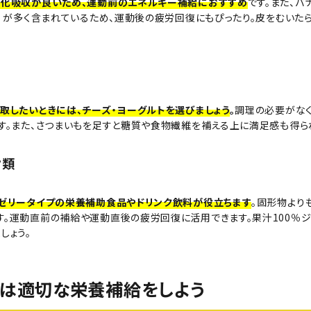
消化吸収が良いため、運動前のエネルギー補給におすすめ
です。また、
A）が多く含まれているため、運動後の疲労回復にもぴったり。皮をむいた
取したいときには、チーズ・ヨーグルトを選びましょう
。
調理の必要がなく
す。また、さつまいもを足すと糖質や食物繊維を補える上に満足感も得ら
ク類
、ゼリータイプの栄養補助食品やドリンク飲料が役立ちます
。固形物より
。運動直前の補給や運動直後の疲労回復に活用できます。果汁100％ジ
しょう。
は適切な栄養補給をしよう