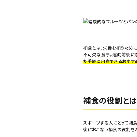
生さつまいも
紅はるか（冷蔵）
補食とは、栄養を補うため
不可欠な食事。運動前後に適
芋かりんとう・芋けんぴ
た手軽に用意できるおすす
その他
補食の役割とは
プライバシーポリシー
特定商取引法について
スポーツする人にとって補
後におこなう補食の役割を2
お問い合わせ