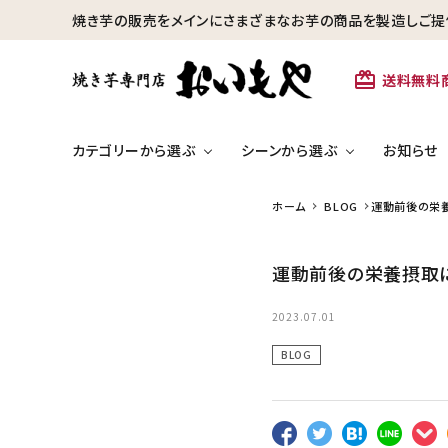
焼き芋の販売をメインにさまざまなお芋の商品を製造しご提
card_giftcard
送料無料
カテゴリーから選ぶ
シーンから選ぶ
お知らせ
ホーム
BLOG
運動前後の栄
search
冷凍焼き芋【安納芋】
運動前後の栄養摂取
カテゴリーから探す
ひといきつきた
芋かりんとう・芋けんぴ
2023.07.01
冷凍焼き芋【安納芋】
BLOG
冷凍焼き芋【紅はるか】