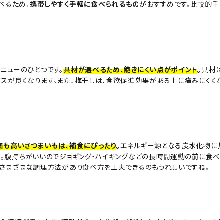
べるため、
携帯しやすく手軽に食べられるもの
がおすすめです。
比較的手
ニューのひとつです。
具材が選べるため、飽きにくい点がポイント
。
具材
スが良くなります。また、梅干しは、食欲促進効果がある上に痛みにくく
価も高いさつまいもは、補食にぴったり
。
エネルギー源となる炭水化物に
す。腹持ちがいいのでジョギング・ハイキングなどの長時間運動の前に食べ
どさまざまな調理方法があり食べ方を工夫できるのもうれしいですね。