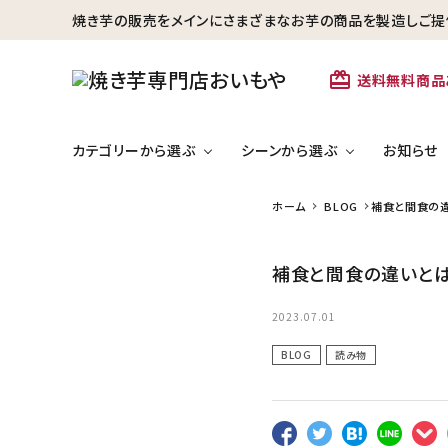
焼き芋の販売をメインにさまざまなお芋の商品を製造しご提
card_giftcard
送料無料商品
カテゴリーから選ぶ
シーンから選ぶ
お知らせ
ホーム
BLOG
補食と間食の
search
ひといきつきたいと
補食と間食の違いと
きに
冷凍焼き芋【安納芋】
カテゴリーから探す
2023.07.01
BLOG
読み物
冷凍焼き芋【安納芋】
芋かりんとう・芋けんぴ