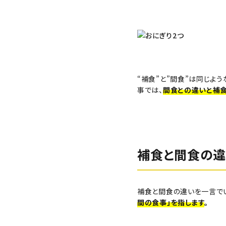
冷凍焼き芋【紅はるか】
“補食”と”間食”は同じよ
事では、
間食との違いと補
生さつまいも
補食と間食の違
紅はるか（冷蔵）
補食と間食の違いを一言でい
間の食事」を指します
。