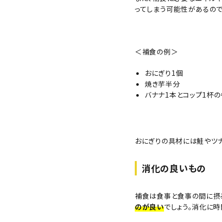
ってしまう可能性があるので
＜補食の例＞
おにぎり1個
焼き芋半分
バナナ1本とコップ1杯
おにぎりの具材には鮭やツ
消化の良いもの
補食は食事と食事の間に摂
のが良い
でしょう。消化に