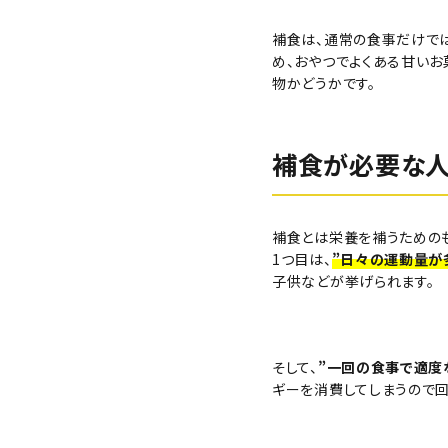
補食は、通常の食事だけで
芋かりんとう・芋けんぴ
め、おやつでよくある甘いお
物かどうかです。
補食が必要な人
その他
プライバシーポリシー
補食とは栄養を補うためのも
1つ目は、
”日々の運動量が
特定商取引法について
子供などが挙げられます。
お問い合わせ
そして、
”一回の食事で適度
ギーを消費してしまうので