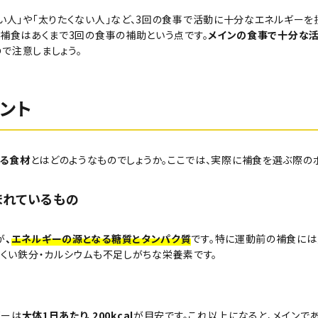
い人」や「太りたくない人」など、3回の食事で活動に十分なエネルギー
、補食はあくまで3回の食事の補助という点です。
メインの食事で十分な
ので注意しましょう。
ント
る食材
とはどのようなものでしょうか。ここでは、実際に補食を選ぶ際の
まれているもの
が
、
エネルギーの源となる糖質とタンパク質
です。特に運動前の補食に
にくい鉄分・カルシウムも不足しがちな栄養素です。
ギーは
大体1日あたり、200kcal
が目安です。これ以上になると、メインで