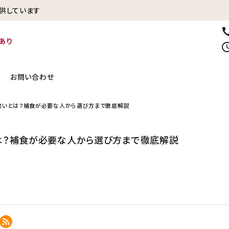
供しています
ca
あり
sched
お問い合わせ
違いとは？補食が必要な人から選び方まで徹底解説
贈り物・ギフトに
家族団らんの時間
生さつまいも
は？補食が必要な人から選び方まで徹底解説
に
冷凍焼き芋【紅はるか】
その他