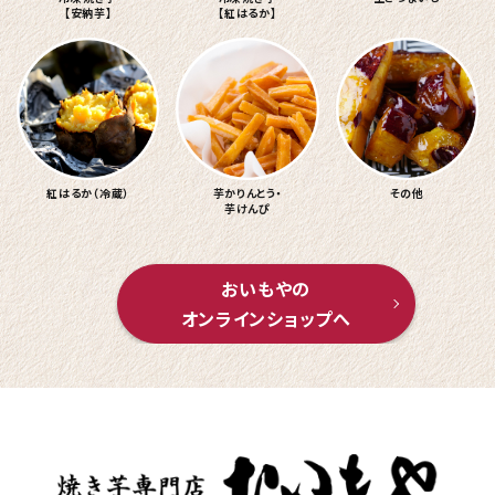
【安納芋】
【紅はるか】
紅はるか（冷蔵）
芋かりんとう・
その他
芋けんぴ
おいもやの
オンラインショップへ