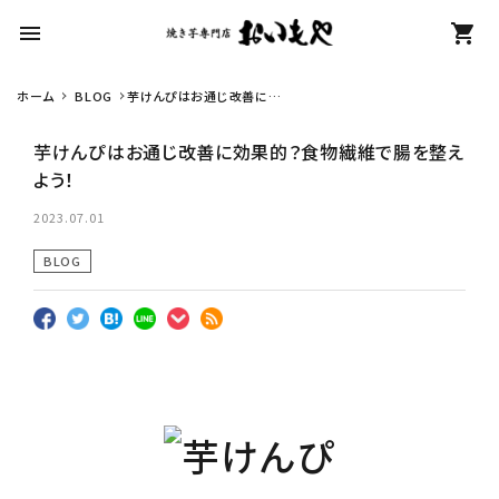
menu
shopping_cart
ホーム
BLOG
芋けんぴはお通じ改善に効
search
果的？食物繊維で腸を整えよ
う！
芋けんぴはお通じ改善に効果的？食物繊維で腸を整え
よう！
カテゴリーから探す
2023.07.01
冷凍焼き芋【安納芋】
BLOG
冷凍焼き芋【紅はるか】
生さつまいも
紅はるか（冷蔵）