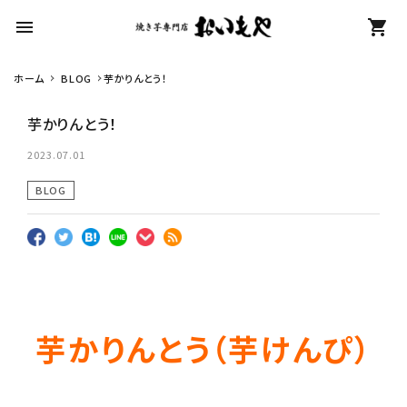
menu
shopping_cart
ホーム
BLOG
芋かりんとう！
search
芋かりんとう！
カテゴリーから探す
2023.07.01
BLOG
冷凍焼き芋【安納芋】
冷凍焼き芋【紅はるか】
芋かりんとう（芋けんぴ）
生さつまいも
紅はるか（冷蔵）