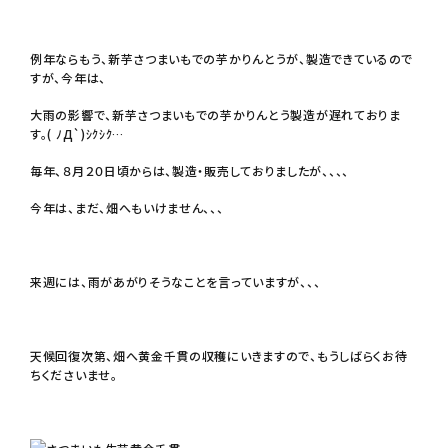
例年ならもう、新芋さつまいもでの芋かりんとうが、製造できているので
芋かりんとう・芋けんぴ
すが、今年は、
大雨の影響で、新芋さつまいもでの芋かりんとう製造が遅れておりま
す。( ﾉД`)ｼｸｼｸ…
その他
毎年、８月２０日頃からは、製造・販売しておりましたが、、、、
プライバシーポリシー
今年は、まだ、畑へもいけません、、、
特定商取引法について
来週には、雨があがりそうなことを言っていますが、、、
お問い合わせ
天候回復次第、畑へ黄金千貫の収穫にいきますので、もうしばらくお待
ちくださいませ。