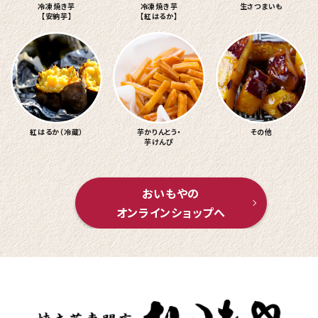
冷凍焼き芋
冷凍焼き芋
生さつまいも
【安納芋】
【紅はるか】
紅はるか（冷蔵）
芋かりんとう・
その他
芋けんぴ
おいもやの
オンラインショップへ