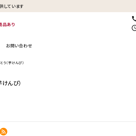
供しています
ca
商品あり
sched
お問い合わせ
とう（芋けんぴ）
冷凍焼き芋【紅はるか】
生さつまいも
芋けんぴ）
いときに
贈り物・ギフトに
その他