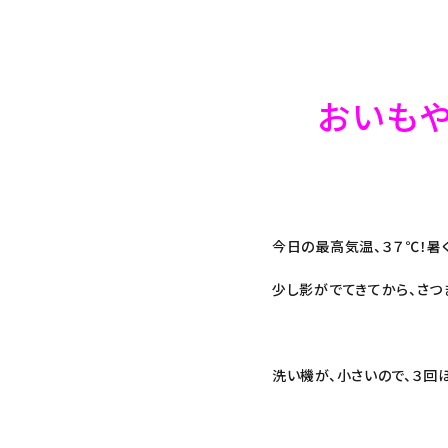
生さつまいも
おいもや
紅はるか（冷蔵）
芋かりんとう・芋けんぴ
今日の最高気温、３７℃！暑
その他
少し影がでてきてから、さつ
プライバシーポリシー
洗い機が、小さいので、３回ほ
特定商取引法について
お問い合わせ