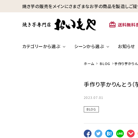
焼き芋の販売をメインにさまざまなお芋の商品を製造しご提
card_giftcard
送料無料
カテゴリーから選ぶ
シーンから選ぶ
お知らせ
ホーム
BLOG
手作り芋かりん
search
冷凍焼き芋【安納芋】
手作り芋かりんとう（
カテゴリーから探す
ひといきつきた
芋かりんとう・芋けんぴ
2023.07.01
冷凍焼き芋【安納芋】
BLOG
冷凍焼き芋【紅はるか】