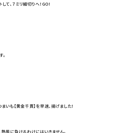
して、７ミリ細切りへ！GO!
す。
つまいも【黄金千貫】を早速、揚げました！
、熱風に負けるわけにはいきません。