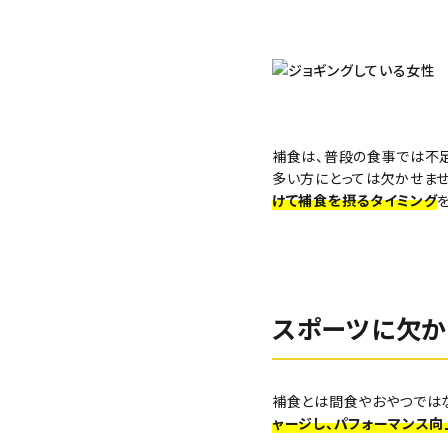
生さつまいも
紅はるか（冷蔵）
補食は、普段の食事では不
多い方にとっては欠かせませ
芋かりんとう・芋けんぴ
けて補食を摂るタイミング
その他
スポーツに欠
プライバシーポリシー
特定商取引法について
補食とは間食やおやつではな
ャージし、パフォーマンス向
お問い合わせ