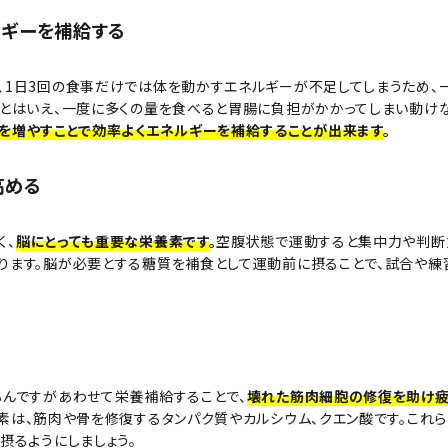
ルギーを補給する
、1日3回の食事だけでは体を動かすエネルギーが不足してしまうため、
とはいえ、一度に多くの量を食べると胃腸に負担がかかってしまい動けな
を増やすことで効率よくエネルギーを補給することが出来ます
。
高める
く、
脳にとっても重要な栄養素です
。
空腹状態で運動すると集中力や判断
ります。脳が必要とする糖質を補食として運動前に摂ることで、試合や練
ろんですがあわせて栄養補給することで、
壊れた筋肉細胞の修復を助け
素は、筋肉や骨を修復するタンパク質やカルシウム、クエン酸です。これ
摂るようにしましょう。