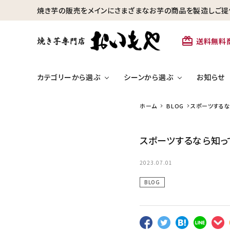
焼き芋の販売をメインにさまざまなお芋の商品を製造しご提
card_giftcard
送料無料
カテゴリーから選ぶ
シーンから選ぶ
お知らせ
ホーム
BLOG
スポーツするな
search
冷凍焼き芋【安納芋】
スポーツするなら知っ
カテゴリーから探す
ひといきつきた
芋かりんとう・芋けんぴ
2023.07.01
冷凍焼き芋【安納芋】
BLOG
冷凍焼き芋【紅はるか】