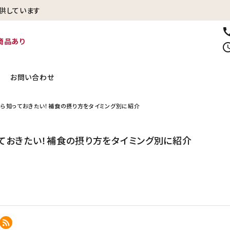
供しています
ca
商品あり
sched
お問い合わせ
ら知っておきたい！補食の摂り方をタイミング別に紹介
冷凍焼き芋【紅はるか】
生さつまいも
ておきたい！補食の摂り方をタイミング別に紹介
いときに
贈り物・ギフトに
その他