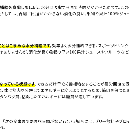
補給を意識しましょう。
水分は吸収するまで時間がかかるためです。この
食としては、胃腸に負担がかからない消化の良い、果物や果汁100％ジュ
ことはこまめな水分補給です
。
効率よく水分補給できる、スポーツドリンク
ありませんが、消化が良く吸収の早い100果汁ジュースやフルーツなど
なっている状態です
。
できるだけ早く栄養補給をすることが疲労回復を促
と、体は筋肉を分解してエネルギーに変えようとするため、筋肉を保つた
タンパク質、枯渇したエネルギーには糖質が適しています。
」「次の食事まであまり時間がない」という場合には、ゼリー飲料やプロ
う。