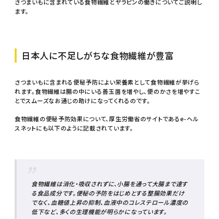
さつまいもに含まれている食物繊維とヤラピンの働きについてご説明し
ます。
その他
プライバシーポリシー
日本人に不足しがちな食物繊維が豊富
特定商取引法について
さつまいもに含まれる便秘予防によい栄養素として食物繊維が挙げら
れます。食物繊維は腸の中にいる善玉菌を増やし、便のかさを増やすこ
とでスムーズなお通じの助けになってくれるのです。
お問い合わせ
食物繊維の便秘予防効果について、厚生労働省のサイトであるe-ヘル
スネットにも以下のように記載されています。
食物繊維は消化・吸収されずに、小腸を通って大腸まで達す
る食品成分です。便秘の予防をはじめとする整腸効果だけ
でなく、血糖値上昇の抑制、血液中のコレステロール濃度の
低下など、多くの生理機能が明らかになっています。