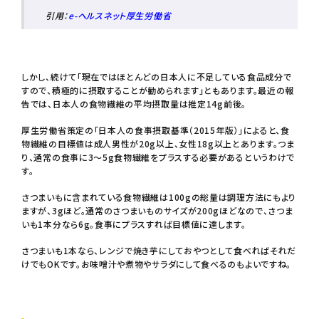
引用：
e-ヘルスネット厚生労働省
しかし、続けて「現在ではほとんどの日本人に不足している食品成分で
すので、積極的に摂取することが勧められます」ともあります。最近の報
告では、日本人の食物繊維の平均摂取量は推定14g前後。
厚生労働省策定の「日本人の食事摂取基準（2015年版）」によると、食
物繊維の目標値は成人男性が20g以上、女性18g以上とあります。つま
り、通常の食事に3～5g食物繊維をプラスする必要があるというわけで
す。
さつまいもに含まれている食物繊維は100gの総量は調理方法にもより
ますが、3gほど。通常のさつまいものサイズが200gほどなので、さつま
いも1本分なら6g。食事にプラスすれば目標値に達します。
さつまいも1本なら、レンジで焼き芋にしておやつとして食べればそれだ
けでもOKです。お味噌汁や煮物やサラダにして食べるのもよいですね。