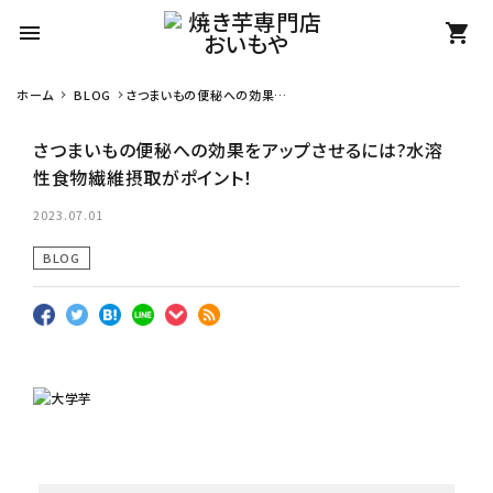
menu
shopping_cart
ホーム
BLOG
さつまいもの便秘への効果を
search
アップさせるには?水溶性食
物繊維摂取がポイント！
さつまいもの便秘への効果をアップさせるには?水溶
性食物繊維摂取がポイント！
カテゴリーから探す
2023.07.01
BLOG
冷凍焼き芋【安納芋】
冷凍焼き芋【紅はるか】