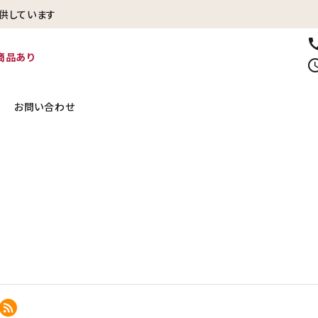
供しています
ca
商品あり
sched
お問い合わせ
冷凍焼き芋【紅はるか】
生さつまいも
いときに
贈り物・ギフトに
その他