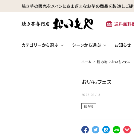
焼き芋の販売をメインにさまざまなお芋の商品を製造しご提
card_giftcard
送料無料
カテゴリーから選ぶ
シーンから選ぶ
お知らせ
ホーム
読み物
おいもフェス
search
冷凍焼き芋【安納芋】
おいもフェス
カテゴリーから探す
ひといきつきた
芋かりんとう・芋けんぴ
2025.01.13
冷凍焼き芋【安納芋】
読み物
冷凍焼き芋【紅はるか】