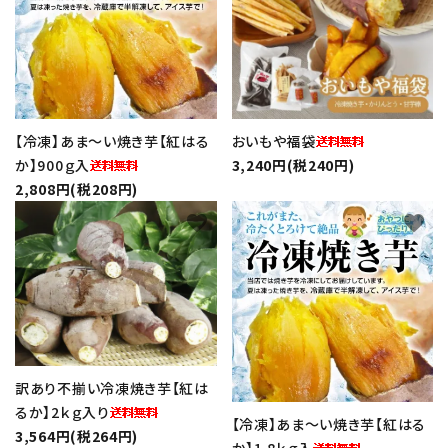
【冷凍】あま～い焼き芋【紅はる
おいもや福袋
か】900ｇ入
3,240円(税240円)
2,808円(税208円)
favorite
favorite
訳あり不揃い冷凍焼き芋【紅は
るか】2ｋｇ入り
【冷凍】あま～い焼き芋【紅はる
3,564円(税264円)