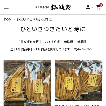
0
menu
person
shopping_cart
TOP
>
ひといきつきたいと時に
search
ひといきつきたいと時に
ACCOUNT MENU
[ 並び順を変更 ]
-
おすすめ順
-
価格順
-
新着順
ようこそ ゲスト 様
全 [16] 商品中 [1-12] 商品を表示しています
次のページへ
meeting_room
person
ログイン
新規会員登録
favorite
favorite
カテゴリーから探す
冷凍焼き芋【安納芋】
冷凍焼き芋【紅はるか】