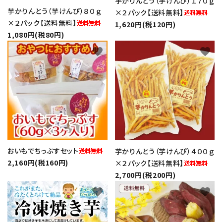
芋かりんとう（芋けんぴ）１７０ｇ
芋かりんとう（芋けんぴ）８０ｇ
×２パック【送料無料】
生さつまいも
×２パック【送料無料】
1,620円(税120円)
1,080円(税80円)
favorite
favorite
紅はるか（冷蔵）
芋かりんとう・芋けんぴ
プライバシーポリシー
特定商取引法について
おいもでちっぷすセット
芋かりんとう（芋けんぴ）４００ｇ
2,160円(税160円)
×２パック【送料無料】
お問い合わせ
2,700円(税200円)
favorite
favorite