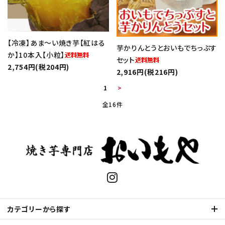
【冷凍】あま～い焼き芋【紅はる
芋かりんとうとおいもでちっぷす
か】10本入【小粒】
セット
2,754円(税204円)
2,916円(税216円)
1
>
全16件
キーワード
カテゴリー
カテゴリーから探す